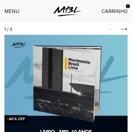
0
MENU
CARRINHO
1
/
3
-
40
%
OFF