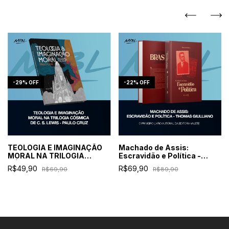
-
29
%
OFF
-
22
%
OFF
TEOLOGIA E IMAGINAÇÃO
Machado de Assis:
MORAL NA TRILOGIA
Escravidão e Política -
CÓSMICA DE C. S. LEWIS -
Thomas Giulliano
R$49,90
R$69,90
R$69,90
R$89,90
Paulo Cruz